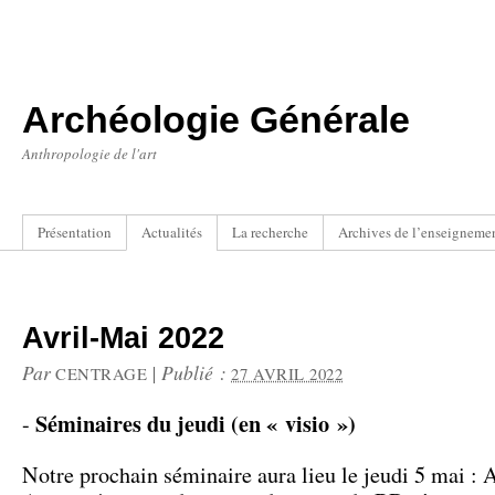
Archéologie Générale
Anthropologie de l'art
Présentation
Actualités
La recherche
Archives de l’enseigneme
Avril-Mai 2022
Par
|
Publié :
CENTRAGE
27 AVRIL 2022
Séminaires du jeudi (en « visio »)
-
Notre prochain séminaire aura lieu le jeudi 5 mai : 